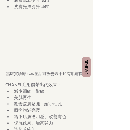
肌膚滋潤提升132%
皮膚光澤提升144%
REVIEWS
臨床實驗顯示本產品可改善幾乎所有肌膚問題
CHANEL注射能帶出的效果：
減少細紋、皺紋
美肌再生
改善皮膚鬆弛、縮小毛孔
回復飽滿亮澤
給予肌膚透明感、改善膚色
保濕效果、增高彈力
淡化暗瘡印