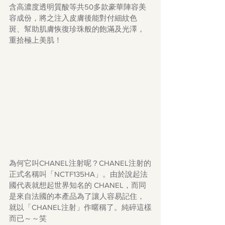
含高濃度透明質酸等共50多款豪華陣容美
容成份，將之注入皮膚後能對付細紋色
斑、幫助肌膚恢復珍珠般的飽滿及光澤，
重拾極上美肌！
為何它叫CHANEL注射呢？CHANEL注射的
正式名稱叫「NCTF135HA」。由於說起法
國代表就想起世界知名的 CHANEL，而同
是來自法國的本產品為了讓人容易記住，
就以「CHANEL注射」作暱稱了。純碎這樣
而已～～笑