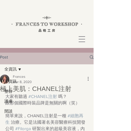
Post
全資訊
Frances
全資訊
Mar 8, 2020
極上美肌：CHANEL注射
整容
大家有聽過 
#CHANEL注射
 嗎？
護膚
跟那個國際時裝品牌是無關的啊（笑）
閒談
簡單來說，CHANEL注射是一種 
#細胞再
生
 治療。它是法國著名美容醫療科技開發
公司 
#Filorga
 研製出來的超級美容液，內