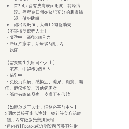
首3-4天會有皮膚表面甩皮、乾燥情
況。療程翌日開始緊記充分的肌膚補
濕、做好防曬
如出現瘀血，大概1-2週會消去
【不能接受療程人士】
・懷孕中、產後3個月內
・癌症治療者、治療後3個月內
・皰疹
【需要醫生判斷可否人士】
・流產、中絕後3個月內
・哺乳中
・免疫力疾病、感染症、糖尿、癲癇、濕
疹、疤痕體質、其他病患者
・部位有暗瘡發炎、皮膚下有假體
【如屬於以下人士，請務必事前申告】
2週內曾接受水光注射、微針等美容治療
1個月內有做激光美肌療程
1週內有打botox或透明質酸等美容注射