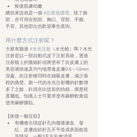
恢復肌膚幼嫩
總括來說就是一個 
#抗衰老護理
。除了臉
部，亦可用在頸部、胸口、背部、手腕、
手背。其他部位也歡迎事先查詢。
用什麼方式注射呢？
大家有聽過 
#水光注射
（水光槍）嗎？水光
注射是以一部自動式皮下注射系統，透過
注射槍上的微細針頭將塗布了在皮膚上的
美容液快速及均勻地導進皮膚0.5～1.0mm
深處。此注射槍同時在抽吸皮膚，減少過
程的痛楚。新一代的水光注射機的針數增
多了之餘，針頭亦比從前的幼細，痛楚程
度屬低。怕痛人士可要求塗布麻醉軟膏或
使用麻醉膠貼。
【術後一般症狀】
有機會出現從針孔內微微滲血、發
紅、皮膚由於針孔不平造成表面粗造
等情況。一般3天左右會消退