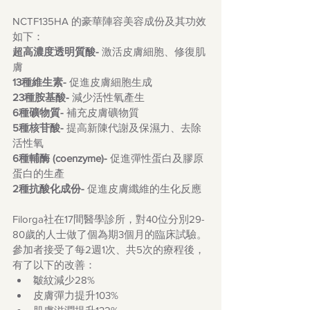
NCTF135HA 的豪華陣容美容成份及其功效
如下：
超高濃度透明質酸-
 激活皮膚細胞、修復肌
膚
13種維生素-
 促進皮膚細胞生成
23種胺基酸-
 減少活性氧產生
6種礦物質-
 補充皮膚礦物質
5種核苷酸-
 提高新陳代謝及保濕力、去除
活性氧
6種輔酶 (coenzyme)-
 促進彈性蛋白及膠原
蛋白的生產
2種抗酸化成份-
 促進皮膚纖維的生化反應
Filorga社在17間醫學診所，對40位分別29-
80歲的人士做了個為期3個月的臨床試驗。
參加者接受了每2週1次、共5次的療程後，
有了以下的改善：
皺紋減少28%
皮膚彈力提升103%