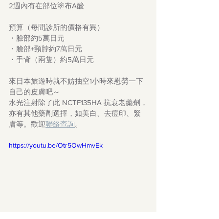
2週內有在部位塗布A酸
預算（每間診所的價格有異）
・臉部約5萬日元
・臉部+頸脖約7萬日元
・手背（兩隻）約5萬日元
來日本旅遊時就不妨抽空1小時來慰勞一下
自己的皮膚吧～
水光注射除了此 NCTF135HA 抗衰老藥劑，
亦有其他藥劑選擇，如美白、去痘印、緊
膚等。歡迎
聯絡查詢
。
https://youtu.be/Otr5OwHmvEk