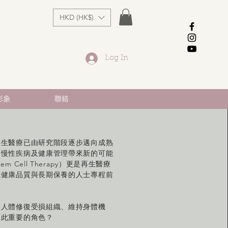
HKD (HK$)
Log In
形象
聯絡
再生醫療已由研究階段逐步邁向成熟
、慢性疾病及健康管理帶來新的可能
 Cell Therapy）更是再生醫療
視健康品質與長期保養的人士專程前
助人體修復受損組織、維持身體機
如此重要的角色？