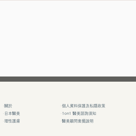
關於
個人資料保護及私隱政策
日本醫美
1on1 醫美諮詢須知
理性護膚
醫美顧問套餐說明