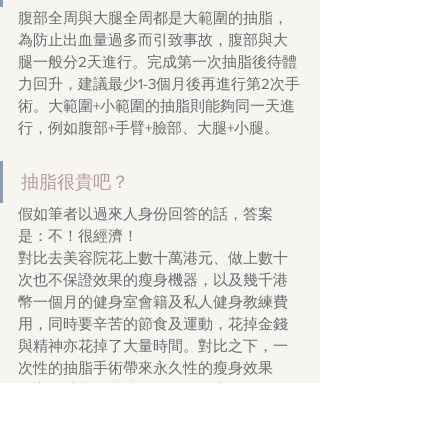
腹部全周與大腿全周都是大範圍的抽脂，
為防止出血量過多而引致事故，腹部與大
腿一般分2天進行。完成第一次抽脂後待體
力回升，建議最少1-3個月後再進行第2次手
術。大範圍+小範圍的抽脂則能夠同一天進
行，例如腹部+手臂+臉部、大腿+小腿。
抽脂很貴吧？
假如筆者以過來人身份回答的話，答案
是：不！很經濟！
對比去美容院花上數十萬港元、做上數十
次也不保證效果的瘦身機器，以及幾千港
幣一個月的健身室會籍及私人健身教練費
用，同時要辛苦的節食及運動，花掉金錢
與精神亦花掉了大量時間。對比之下，一
次性的抽脂手術帶來永久性的瘦身效果
（永久地去除脂肪細胞數量）真的是最經
濟，自此不必為瘦身再度付出無止境的金
錢與時間。