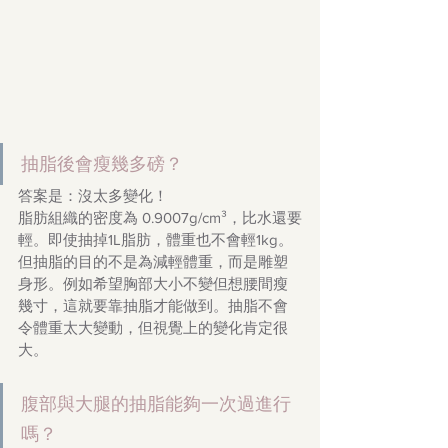
抽脂後會瘦幾多磅？
答案是：沒太多變化！
脂肪組織的密度為 0.9007g/cm³，比水還要
輕。即使抽掉1L脂肪，體重也不會輕1kg。
但抽脂的目的不是為減輕體重，而是雕塑
身形。例如希望胸部大小不變但想腰間瘦
幾寸，這就要靠抽脂才能做到。抽脂不會
令體重太大變動，但視覺上的變化肯定很
大。
腹部與大腿的抽脂能夠一次過進行
嗎？