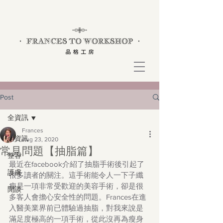
Post
全資訊
Frances
全資訊
Aug 23, 2020
常見問題【抽脂篇】
整容
最近在facebook介紹了抽脂手術後引起了
護膚
很多讀者的關注。這手術能令人一下子纖
瘦是一項非常受歡迎的美容手術，卻是很
閒談
多客人會擔心安全性的問題。Frances在進
入醫美業界前已體驗過抽脂，對我來說是
滿足度極高的一項手術，從此沒再為瘦身