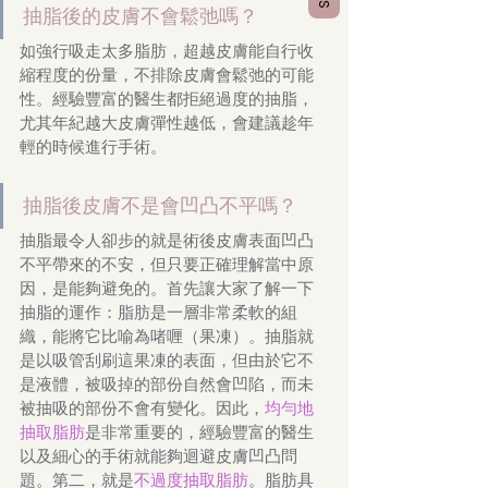
抽脂後的皮膚不會鬆弛嗎？
如強行吸走太多脂肪，超越皮膚能自行收
縮程度的份量，不排除皮膚會鬆弛的可能
性。經驗豐富的醫生都拒絕過度的抽脂，
尤其年紀越大皮膚彈性越低，會建議趁年
輕的時候進行手術。
抽脂後皮膚不是會凹凸不平嗎？
抽脂最令人卻步的就是術後皮膚表面凹凸
不平帶來的不安，但只要正確理解當中原
因，是能夠避免的。首先讓大家了解一下
抽脂的運作：脂肪是一層非常柔軟的組
織，能將它比喻為啫喱（果凍）。抽脂就
是以吸管刮刷這果凍的表面，但由於它不
是液體，被吸掉的部份自然會凹陷，而未
被抽吸的部份不會有變化。因此，
均勻地
抽取脂肪
是非常重要的，經驗豐富的醫生
以及細心的手術就能夠迴避皮膚凹凸問
題。第二，就是
不過度抽取脂肪
。脂肪具