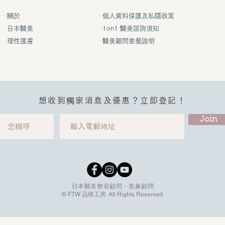
我要大胸！
關於
個人資料保護及私隱政策
日本醫美
1on1 醫美諮詢須知
理性護膚
醫美顧問套餐說明
被指含有禁用物料
想收到獨家消息及優惠？立即登記！
Join
日本醫美整容顧問・形象顧問
© FTW 品格工房. All Rights Reserved.