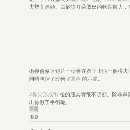
去墊高鼻頭。由於從耳朵取出的軟骨較大，
術後會像這短片一樣會在鼻子上貼一個模去
同時包括了改善 
#鷹鼻
 的示範。
#鼻尖形成術
 後的腫其實很不明顯。除非鼻
出你做了手術呢。
隆鼻
整容