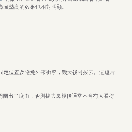
鼻頭墊高的效果也相對明顯。
固定位置及避免外來衝擊，幾天後可拔去。這短片
周圍出了瘀血，否則拔去鼻模後通常不會有人看得