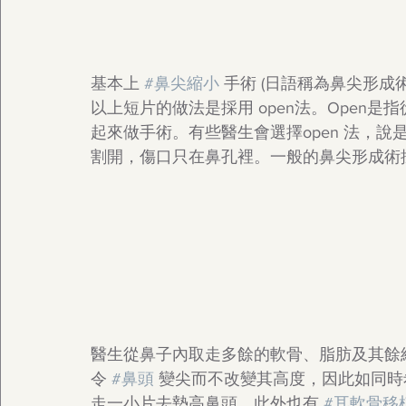
基本上 
#鼻尖縮小
 手術 (日語稱為鼻尖形成術)
以上短片的做法是採用 open法。Open是
起來做手術。有些醫生會選擇open 法，說
割開，傷口只在鼻孔裡。一般的鼻尖形成術採用
醫生從鼻子內取走多餘的軟骨、脂肪及其餘
令 
#鼻頭
 變尖而不改變其高度，因此如同
走一小片去墊高鼻頭。此外也有 
#耳軟骨移