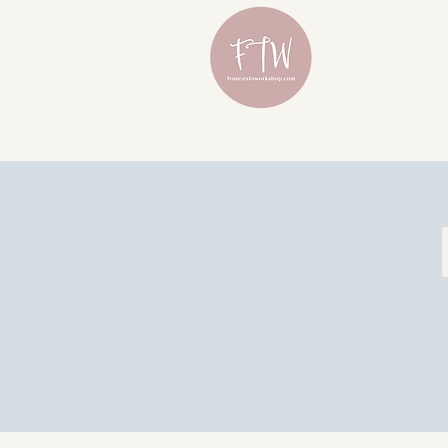
為何有臥蠶？可愛感的關鍵
此隆胸假體