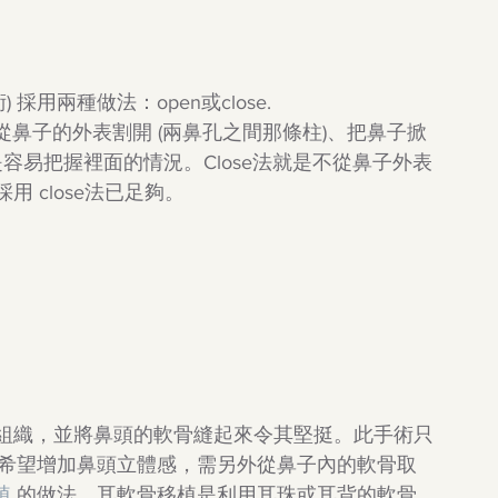
 採用兩種做法：open或close.
指從鼻子的外表割開 (兩鼻孔之間那條柱)、把鼻子掀
是容易把握裡面的情況。Close法就是不從鼻子外表
 close法已足夠。
組織，並將鼻頭的軟骨縫起來令其堅挺。此手術只
時希望增加鼻頭立體感，需另外從鼻子內的軟骨取
植
 的做法。耳軟骨移植是利用耳珠或耳背的軟骨