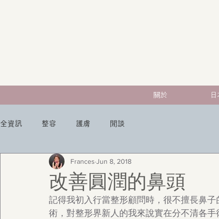
關於
日
全資訊
整容
護膚
閒談
Frances
Jun 8, 2018
改善圓潤的鼻頭
記得我初入行當整形顧問時，很不擅長鼻子
術，對整形界新人的我來說實在分不清各手