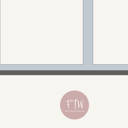
為何有臥蠶？可愛感的關鍵
此隆胸假體