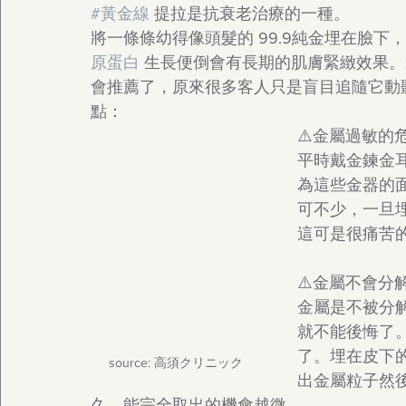
#黃金線
 提拉是抗衰老治療的一種。
將一條條幼得像頭髮的 99.9純金埋在臉下
原蛋白
 生長便倒會有長期的肌膚緊緻效果
會推薦了，原來很多客人只是盲目追隨它動
點：
⚠️金屬過敏的
平時戴金鍊金
為這些金器的
可不少，一旦
這可是很痛苦
⚠️金屬不會分
金屬是不被分
就不能後悔了
了。埋在皮下
source: 高須クリニック
出金屬粒子然
久，能完全取出的機會越微。