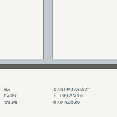
我要大胸！
關於
個人資料保護及私隱政策
日本醫美
1on1 醫美諮詢須知
理性護膚
醫美顧問套餐說明
被指含有禁用物料