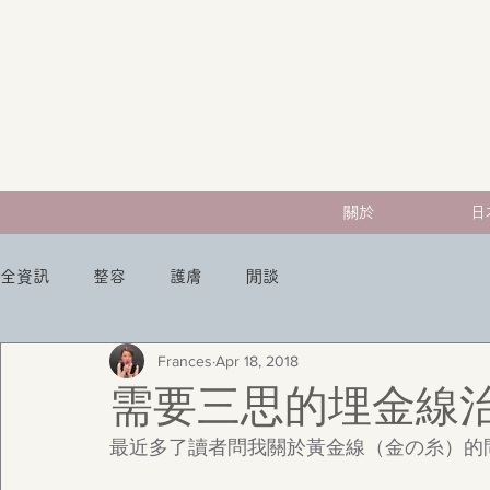
關於
日
全資訊
整容
護膚
閒談
Frances
Apr 18, 2018
需要三思的埋金線
最近多了讀者問我關於黃金線（金の糸）的