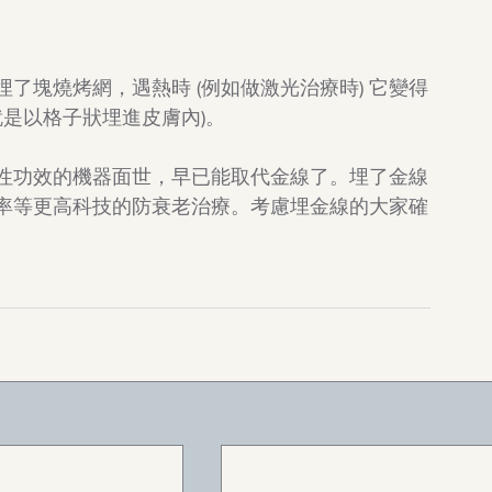
了塊燒烤網，遇熱時 (例如做激光治療時) 它變得
就是以格子狀埋進皮膚內)。
性功效的機器面世，早已能取代金線了。埋了金線
率等更高科技的防衰老治療。考慮埋金線的大家確