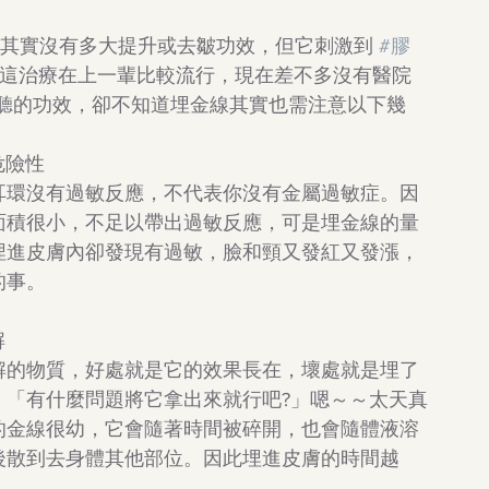
，其實沒有多大提升或去皺功效，但它刺激到 
#膠
。這治療在上一輩比較流行，現在差不多沒有醫院
聽的功效，卻不知道埋金線其實也需注意以下幾
危險性
耳環沒有過敏反應，不代表你沒有金屬過敏症。因
面積很小，不足以帶出過敏反應，可是埋金線的量
埋進皮膚內卻發現有過敏，臉和頸又發紅又發漲，
的事。
解
解的物質，好處就是它的效果長在，壞處就是埋了
。「有什麼問題將它拿出來就行吧?」嗯～～太天真
的金線很幼，它會隨著時間被碎開，也會隨體液溶
後散到去身體其他部位。因此埋進皮膚的時間越