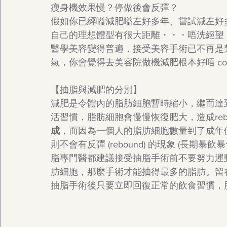
瘦身機效果慢？停做後會反彈？
假如你已經嗌減肥嗌左好多年、嘗試減左好
自己的理想體型有很大距離・・・唔洗絕望
醫學美容變得普遍，接受美容手術已不再是
氣，你會覺得去美容院做機減肥根本好唔 cost-effect
【抽脂與減肥的分別】
減肥是令體內的脂肪細胞暫時縮小，繼而達
活習慣，脂肪細胞會慢慢恢復肥大，造成reb
成
，而因為一個人的脂肪細胞數量到了成年
則不會有反彈 (rebound) 的現象 (長
脂專門醫都建議接受抽脂手術前不要努力運
肪細胞，那麼手術才能抽得最多的脂肪。留
抽脂手術後只要立即回復正常的飲食習慣，