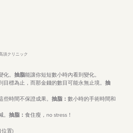
e: 高須クリニック 
變化。
抽脂
能讓你短短數小時內看到變化。
到目標為止，而那金錢的數目可能永無止境。
抽
這些時間不保證成果。
抽脂：
數小時的手術時間和
減。
抽脂：
食住瘦，no stress！
口位置)