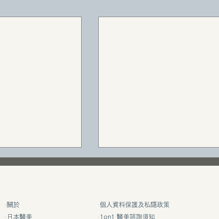
我要大胸！
關於
個人資料保護及私隱政策
日本醫美
1on1 醫美諮詢須知