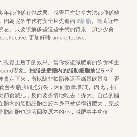
多年都仲係冇乜成果、感覺用左好多方法都仲係離
，因為呢個年代有安全且先進的 
#抽脂
。隨著近年
禁忌。只要瞭解多些這些手術的背景，加少少勇
ive, 更加好唔 time-effective.
到視覺上瘦了的效果。當你恢復減肥前的飲食和生
ound現象。
抽脂是把體內的脂肪細胞抽出5～7
便會定下來，所以除非抽脂後還不斷暴飲暴食，否
期暴飲暴食會令脂肪細胞分裂，因而數量增加)。因此，抽
動節食減肥，反而要盡情地吃去「撐大」自己的脂
在體內的脂肪細胞由於本身已被撐得很肥大，完成
脂肪細胞也隨著回復原本的小，減肥事半功倍！