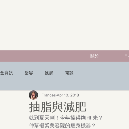
關於
日
全資訊
整容
護膚
閒談
Frances
Apr 10, 2018
抽脂與減肥
就到夏天喇！今年操得夠 fit 未？
仲幫襯緊美容院的瘦身機器？