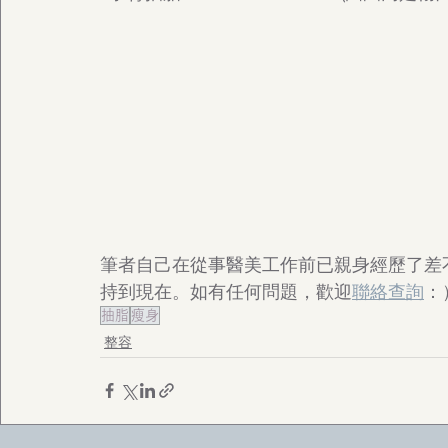
筆者自己在從事醫美工作前已親身經歷了差
持到現在。如有任何問題，歡迎
聯絡查詢
：
抽脂
瘦身
整容